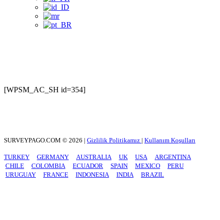
Sık Sorulan Sorular
[WPSM_AC_SH id=354]
SURVEYPAGO.COM © 2026 |
Gizlilik Politikamız
|
Kullanım Koşulları
TURKEY
GERMANY
AUSTRALIA
UK
USA
ARGENTINA
CHILE
COLOMBIA
ECUADOR
SPAIN
MEXICO
PERU
URUGUAY
FRANCE
INDONESIA
INDIA
BRAZIL