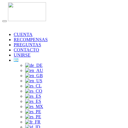
CUENTA
RECOMPENSAS
PREGUNTAS
CONTACTO
UNIRSE