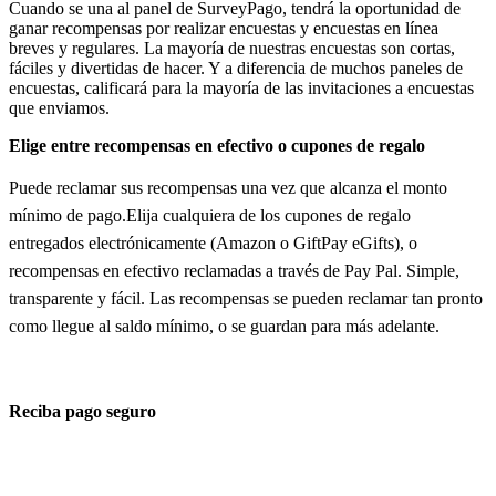
Cuando se una al panel de SurveyPago, tendrá la oportunidad de
ganar recompensas por realizar encuestas y encuestas en línea
breves y regulares. La mayoría de nuestras encuestas son cortas,
fáciles y divertidas de hacer. Y a diferencia de muchos paneles de
encuestas, calificará para la mayoría de las invitaciones a encuestas
que enviamos.
Elige entre recompensas en efectivo o cupones de regalo
Puede reclamar sus recompensas una vez que alcanza el monto
mínimo de pago.Elija cualquiera de los cupones de regalo
entregados electrónicamente (Amazon o GiftPay eGifts), o
recompensas en efectivo reclamadas a través de Pay Pal. Simple,
transparente y fácil. Las recompensas se pueden reclamar tan pronto
como llegue al saldo mínimo, o se guardan para más adelante.
Reciba pago seguro