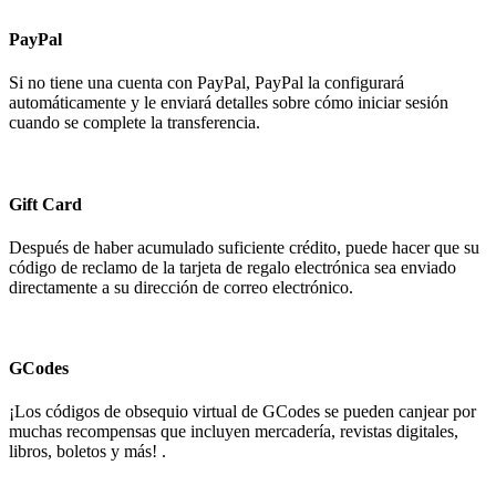
PayPal
Si no tiene una cuenta con PayPal, PayPal la configurará
automáticamente y le enviará detalles sobre cómo iniciar sesión
cuando se complete la transferencia.
Gift Card
Después de haber acumulado suficiente crédito, puede hacer que su
código de reclamo de la tarjeta de regalo electrónica sea enviado
directamente a su dirección de correo electrónico.
GCodes
¡Los códigos de obsequio virtual de GCodes se pueden canjear por
muchas recompensas que incluyen mercadería, revistas digitales,
libros, boletos y más! .