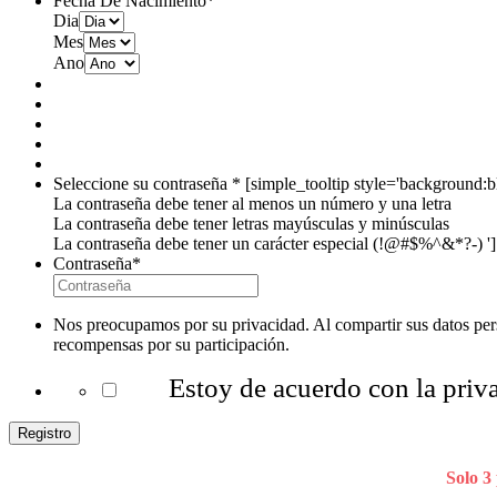
Fecha De Nacimiento
*
Dia
Mes
Ano
Seleccione su contraseña
*
[simple_tooltip style='background:bl
La contraseña debe tener al menos un número y una letra
La contraseña debe tener letras mayúsculas y minúsculas
La contraseña debe tener un carácter especial (!@#$%^&*?-) '] 
Contraseña
*
Nos preocupamos por su privacidad. Al compartir sus datos perso
recompensas por su participación.
Estoy de acuerdo con la priva
Solo 3 