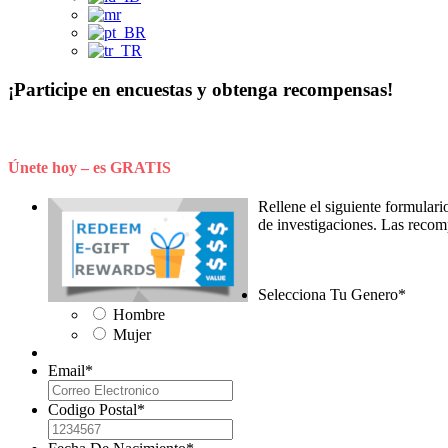
¡Participe en encuestas y obtenga recompensas!
Tu opinión es muy valiosa. Reciba dinero para compartir opinion
Únete hoy – es GRATIS
Rellene el siguiente formulari
de investigaciones. Las recom
Selecciona Tu Genero
*
Hombre
Mujer
Email
*
Codigo Postal
*